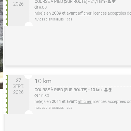
COURSE À PIED (SUR ROUTE)
- 21,1 km
-
2026
9:00
né(e)s en
2009 et avant
afficher
licences acceptées
do
PLACES DISPONIBLES:
1098
27
10 km
SEPT.
COURSE À PIED (SUR ROUTE)
- 10 km
-
2026
10:30
né(e)s en
2011 et avant
afficher
licences acceptées
do
PLACES DISPONIBLES:
1098