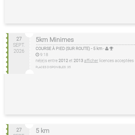
27
5km Minimes
SEPT.
COURSE À PIED (SUR ROUTE)
- 5 km
-
2026
9:18
né(e)s entre
2012
et
2013
afficher
licences acceptées
PLACES DISPONIBLES:
35
27
5 km