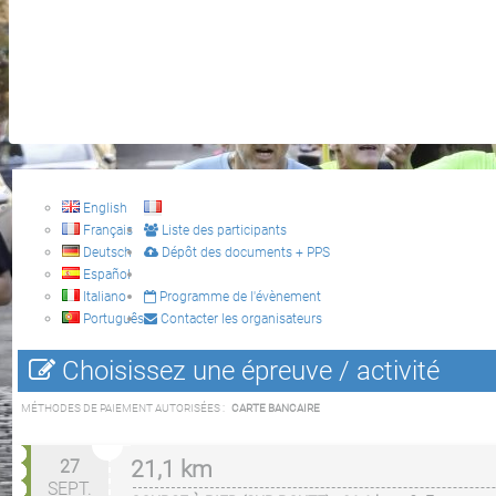
English
Français
Liste des participants
Deutsch
Dépôt des documents + PPS
Español
Italiano
Programme de l'évènement
Português
Contacter les organisateurs
Choisissez une épreuve / activité
MÉTHODES DE PAIEMENT AUTORISÉES :
CARTE BANCAIRE
27
21,1 km
SEPT.