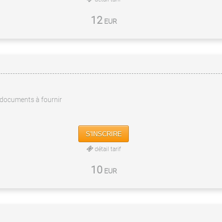
12
EUR
documents à fournir
S'INSCRIRE
détail tarif
10
EUR