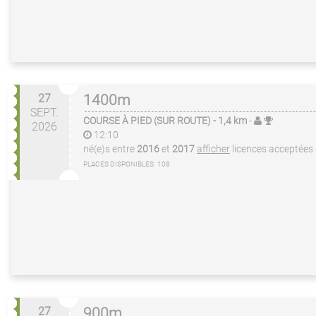
27
1400m
SEPT.
COURSE À PIED (SUR ROUTE)
- 1,4 km
-
2026
12:10
né(e)s entre
2016
et
2017
afficher
licences acceptées
PLACES DISPONIBLES:
108
27
900m