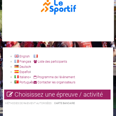
English
Français
Liste des participants
Deutsch
Español
Italiano
Programme de l'évènement
Português
Contacter les organisateurs
Choisissez une épreuve / activité
MÉTHODES DE PAIEMENT AUTORISÉES :
CARTE BANCAIRE