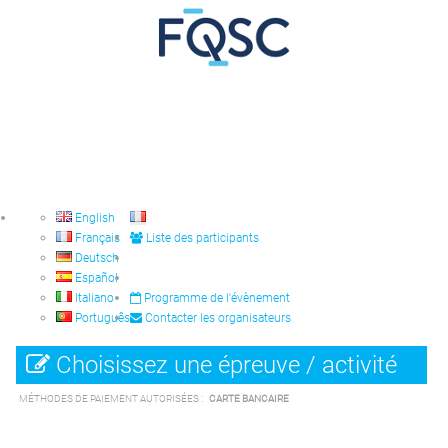
English
Français
Liste des participants
Deutsch
Español
Italiano
Programme de l'évènement
Português
Contacter les organisateurs
Choisissez une épreuve / activité
MÉTHODES DE PAIEMENT AUTORISÉES :
CARTE BANCAIRE