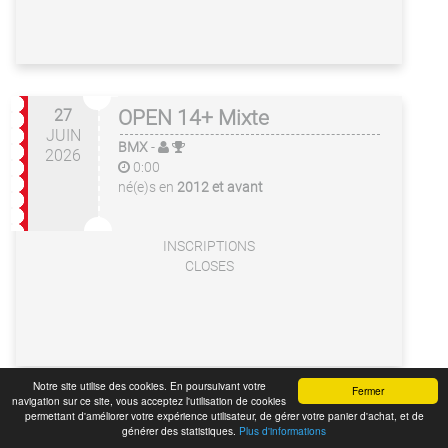
27
OPEN 14+ Mixte
JUIN
BMX
-
2026
0:00
né(e)s en
2012 et avant
INSCRIPTIONS
CLOSES
Notre site utilise des cookies. En poursuivant votre
Fermer
navigation sur ce site, vous acceptez l'utilisation de cookies
permettant d'améliorer votre expérience utilisateur, de gérer votre panier d'achat, et de
générer des statistiques.
Plus d'informations
ATTENTION, si vous avez plusieurs personne à inscire, n'oubliez