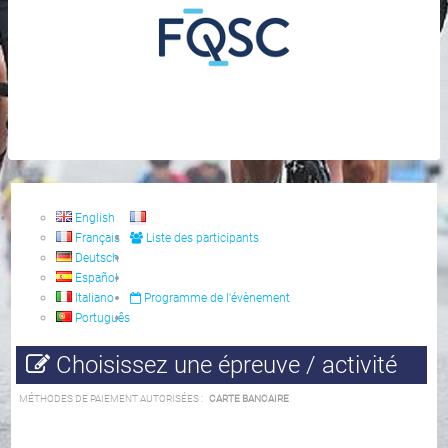
English
Français
Liste des participants
Deutsch
Español
Italiano
Programme de l'évènement
Português
Choisissez une épreuve / activité
MÉTHODES DE PAIEMENT AUTORISÉES :
CARTE BANCAIRE