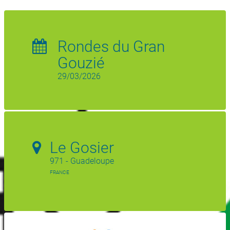
Rondes du Gran
Gouzié
29/03/2026
Le Gosier
971 - Guadeloupe
FRANCE