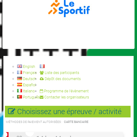
English
Français
Liste des participants
Deutsch
Dépôt des documents
Español
Italiano
Programme de l'évènement
Português
Contacter les organisateurs
Choisissez une épreuve / activité
MÉTHODES DE PAIEMENT AUTORISÉES :
CARTE BANCAIRE