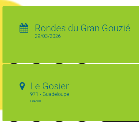
Rondes du Gran Gouzié
29/03/2026
Le Gosier
971 - Guadeloupe
FRANCE