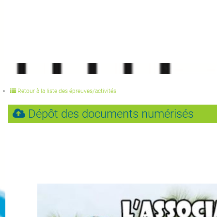
Retour à la liste des épreuves/activités
Dépôt des documents numérisés