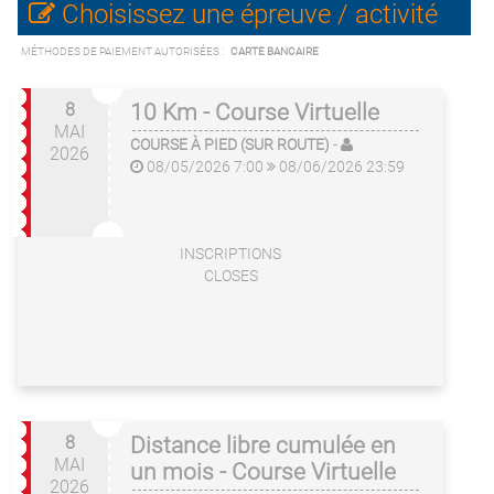
Choisissez une épreuve / activité
MÉTHODES DE PAIEMENT AUTORISÉES :
CARTE BANCAIRE
8
10 Km - Course Virtuelle
MAI
COURSE À PIED (SUR ROUTE)
-
2026
08/05/2026 7:00
08/06/2026 23:59
INSCRIPTIONS
CLOSES
8
Distance libre cumulée en
MAI
un mois - Course Virtuelle
2026