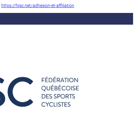
:
https://fqsc.net/adhesion-et-affiliation
.