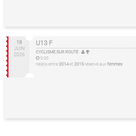
18
U13 F
JUIN
CYCLISME SUR ROUTE
-
2026
0:00
né(e)s entre
2014
et
2015
réservé aux
femmes