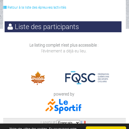
Retour à la liste des épreuves/activités
Liste des participants
Le listing complet n'est plus accessible
:
l'évènement a déjà eu lieu.
powered by
LANGUE
AIDE
|
POLITIQUE DE CONFIDENTIALITE (LOI 25)
Notre site utilise des cookies. En poursuivant votre