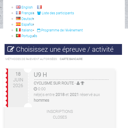
English
Français
Liste des participants
Deutsch
Español
Italiano
Programme de l'évènement
Português
Choisissez une épreuve / activité
MÉTHODES DE PAIEMENT AUTORISÉES :
CARTE BANCAIRE
18
U9 H
JUIN
CYCLISME SUR ROUTE
-
2026
0:00
né(e)s entre
2018
et
2021
réservé aux
hommes
INSCRIPTIONS
CLOSES