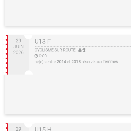
29
U13 F
JUIN
CYCLISME SUR ROUTE
-
2026
0:00
né(e)s entre
2014
et
2015
réservé aux
femmes
29
U15 H