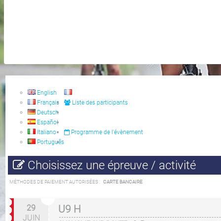
English
Français
Liste des participants
Deutsch
Español
Italiano
Programme de l'évènement
Português
Choisissez une épreuve / activité
MÉTHODES DE PAIEMENT AUTORISÉES :
CARTE BANCAIRE
29
U9 H
JUIN