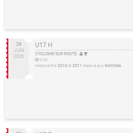
29
U17 H
JUIN
CYCLISME SUR ROUTE
-
2026
0:00
né(e)s entre
2010
et
2011
réservé aux
hommes