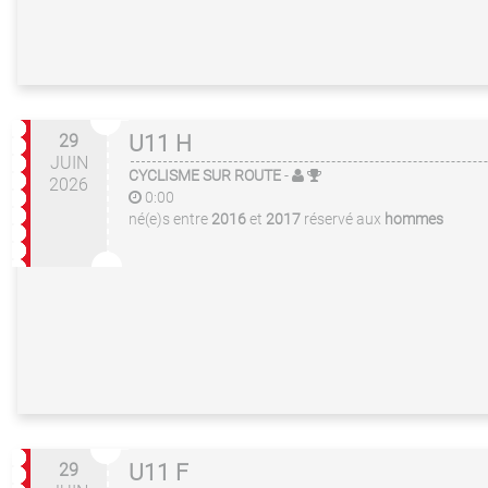
29
U11 H
JUIN
CYCLISME SUR ROUTE
-
2026
0:00
né(e)s entre
2016
et
2017
réservé aux
hommes
29
U11 F