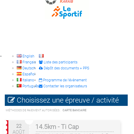
English
Français
Liste des participants
Deutsch
Dépôt des documents + PPS
Español
Italiano
Programme de l'évènement
Português
Contacter les organisateurs
Choisissez une épreuve / activité
MÉTHODES DE PAIEMENT AUTORISÉES :
CARTE BANCAIRE
22
14.5km - Ti Cap
AOÛT