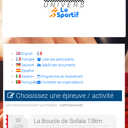
English
Français
Liste des participants
Deutsch
Dépôt des documents
Español
Italiano
Programme de l'évènement
Português
Contacter les organisateurs
Choisissez une épreuve / activité
MÉTHODES DE PAIEMENT AUTORISÉES :
CARTE BANCAIRE
20
La Boucle de Sofaïa 13km
JUIN