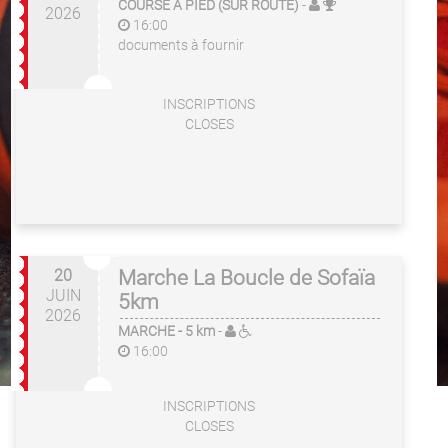
COURSE À PIED (SUR ROUTE)
-
2026
16:00
documents à fournir
INSCRIPTIONS
CLOSES
20
Marche La Boucle de Sofaïa
JUIN
5km
2026
MARCHE
- 5 km
-
16:00
INSCRIPTIONS
CLOSES