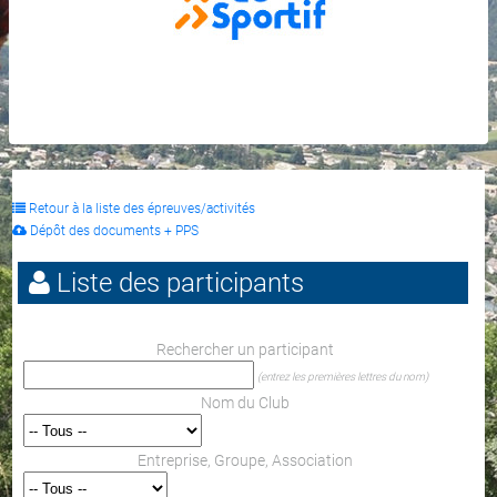
Retour à la liste des épreuves/activités
Dépôt des documents + PPS
Liste des participants
Rechercher un participant
(entrez les premières lettres du nom)
Nom du Club
Entreprise, Groupe, Association