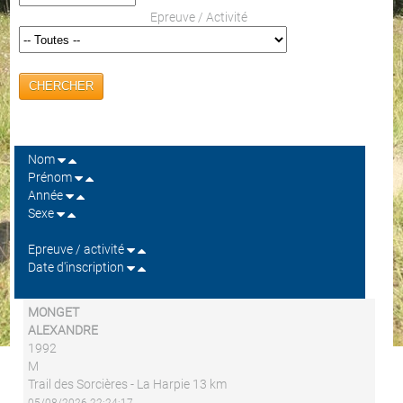
Epreuve / Activité
CHERCHER
Nom
Prénom
Année
Sexe
Epreuve / activité
Date d'inscription
MONGET
ALEXANDRE
1992
M
Trail des Sorcières - La Harpie 13 km