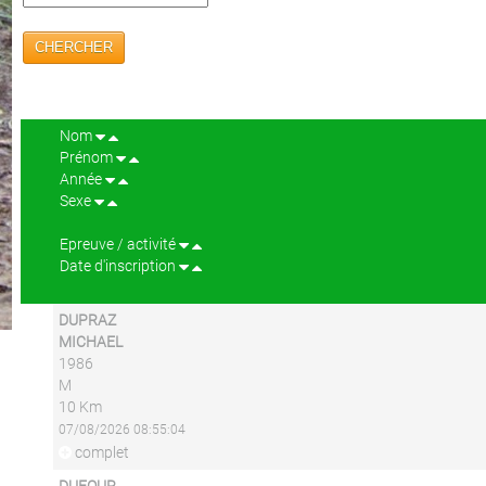
CHERCHER
Nom
Prénom
Année
Sexe
Epreuve / activité
Date d'inscription
DUPRAZ
MICHAEL
1986
M
10 Km
07/08/2026 08:55:04
complet