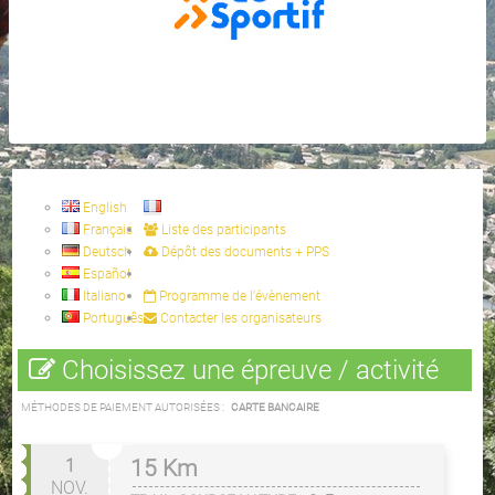
English
Français
Liste des participants
Deutsch
Dépôt des documents + PPS
Español
Italiano
Programme de l'évènement
Português
Contacter les organisateurs
Choisissez une épreuve / activité
MÉTHODES DE PAIEMENT AUTORISÉES :
CARTE BANCAIRE
1
15 Km
NOV.