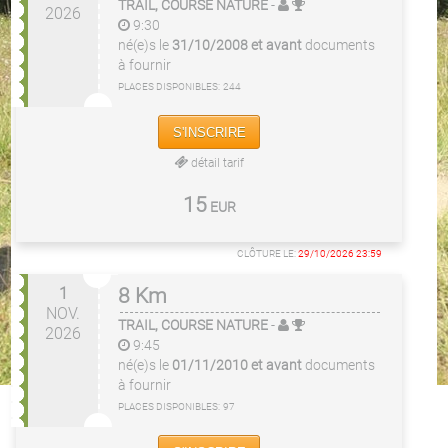
TRAIL, COURSE NATURE
-
2026
9:30
né(e)s le
31/10/2008 et avant
documents
à fournir
PLACES DISPONIBLES:
244
S'INSCRIRE
détail tarif
15
EUR
CLÔTURE LE:
29/10/2026 23:59
1
8 Km
NOV.
TRAIL, COURSE NATURE
-
2026
9:45
né(e)s le
01/11/2010 et avant
documents
à fournir
PLACES DISPONIBLES:
97