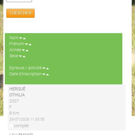
CHERCHER
Nom
Prénom
Année
Sexe
Epreuve / activité
Date d'inscription
HERQUÉ
OTHILIA
2007
F
8 Km
29/07/2026 11:35:50
complet